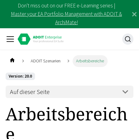
Don't miss out on our FREE e-Learning series |
Master your EA Portfolio Management with ADOIT &
ArchiMate!
ADOIT Szenarien
Arbeitsbereiche
Version: 20.0
Auf dieser Seite
Arbeitsbereich
e