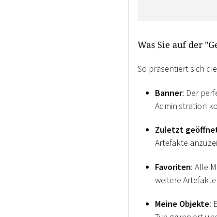
Was Sie auf der "G
So präsentiert sich die
Banner
: Der perf
Administration ko
Zuletzt geöffne
Artefakte anzuzei
Favoriten
: Alle 
weitere Artefakte
Meine Objekte
: 
Typ gruppiert und