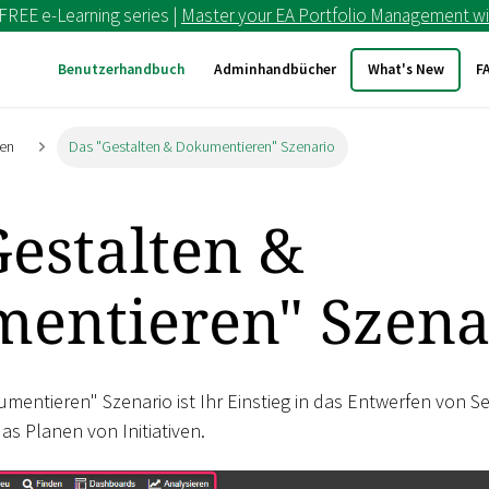
 FREE e-Learning series |
Master your EA Portfolio Management wi
Benutzerhandbuch
Adminhandbücher
What's New
F
ien
Das "Gestalten & Dokumentieren" Szenario
Gestalten &
entieren" Szena
mentieren" Szenario ist Ihr Einstieg in das Entwerfen von S
as Planen von Initiativen.