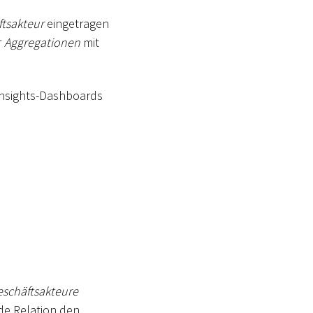
ftsakteur
eingetragen
r
Aggregationen
mit
 Insights-Dashboards
schäftsakteure
de Relation den