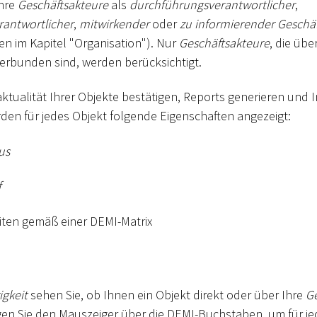
Ihre
Geschäftsakteure
als
durchführungsverantwortlicher
,
antwortlicher
,
mitwirkender
oder
zu informierender Geschä
en im Kapitel "Organisation"). Nur
Geschäftsakteure
, die übe
erbunden sind, werden berücksichtigt.
ktualität Ihrer Objekte bestätigen, Reports generieren und
en für jedes Objekt folgende Eigenschaften angezeigt:
us
f
iten gemäß einer DEMI-Matrix
gkeit
sehen Sie, ob Ihnen ein Objekt direkt oder über Ihre
Ge
en Sie den Mauszeiger über die DEMI-Buchstaben, um für je