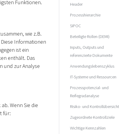
tigsten Funktionen.
Header
Prozesshierarchie
SIPOC
 zusammen, wie z.B.
Beteiligte Rollen (DEMI)
 Diese Informationen
Inputs, Outputs und
gegen ist ein
referenzierte Dokumente
en enthält. Das
n und zur Analyse
Anwendungslebenszyklus
IT-Systeme und Ressourcen
Prozesspotenzial- und
Reifegradanalyse
 ab. Wenn Sie die
Risiko- und Kontrollübersicht
 für:
Zugeordnete Kontrollziele
Wichtige Kennzahlen