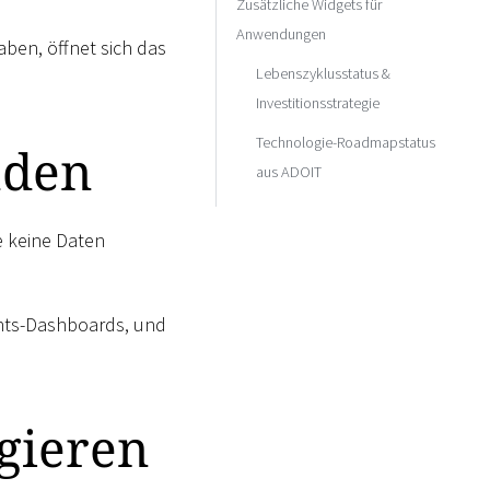
Zusätzliche Widgets für
Anwendungen
ben, öffnet sich das
Lebenszyklusstatus &
Investitionsstrategie
Technologie-Roadmapstatus
nden
aus ADOIT
e keine Daten
ghts-Dashboards, und
gieren