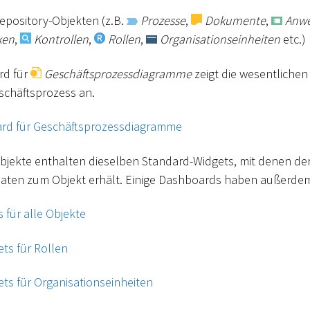
epository-Objekten (z.B.
Prozesse
,
Dokumente
,
Anw
ken
,
Kontrollen
,
Rollen
,
Organisationseinheiten
etc.)
rd für
Geschäftsprozessdiagramme
zeigt die wesentlichen
chäftsprozess an.
ard für Geschäftsprozessdiagramme
bjekte enthalten dieselben Standard-Widgets, mit denen de
en zum Objekt erhält. Einige Dashboards haben außerdem 
 für alle Objekte
ets für Rollen
ets für Organisationseinheiten