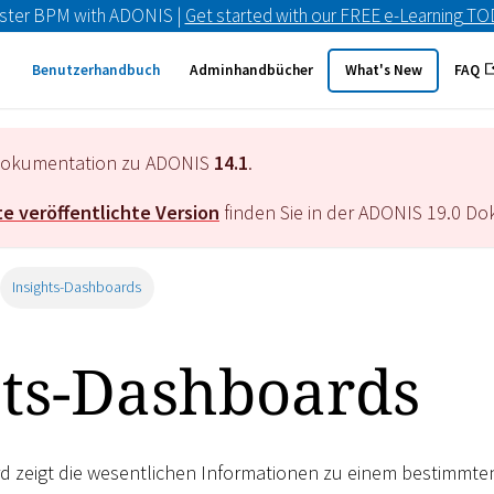
ster BPM with ADONIS |
Get started with our FREE e-Learning T
Benutzerhandbuch
Adminhandbücher
What's New
FAQ
e Dokumentation zu ADONIS
14.1
.
e veröffentlichte Version
finden Sie in der ADONIS
19.0
Dok
Insights-Dashboards
hts-Dashboards
d zeigt die wesentlichen Informationen zu einem bestimmte