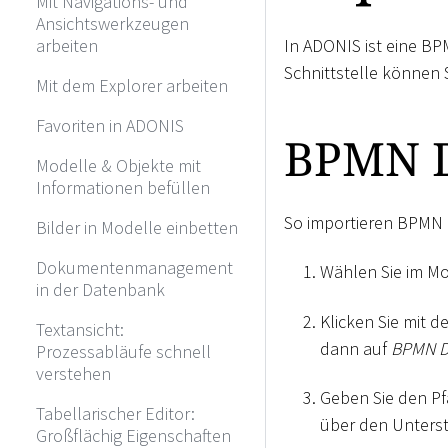
Mit Navigations- und
Ansichtswerkzeugen
arbeiten
In ADONIS ist eine BP
Schnittstelle können 
Mit dem Explorer arbeiten
Favoriten in ADONIS
BPMN D
Modelle & Objekte mit
Informationen befüllen
So importieren BPMN 
Bilder in Modelle einbetten
Dokumentenmanagement
Wählen Sie im Mo
in der Datenbank
Klicken Sie mit d
Textansicht:
dann auf
BPMN D
Prozessabläufe schnell
verstehen
Geben Sie den P
Tabellarischer Editor:
über den Unters
Großflächig Eigenschaften