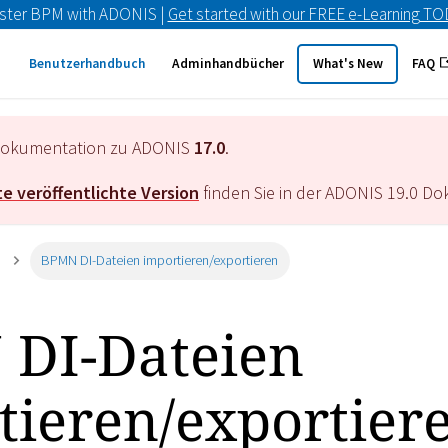
ster BPM with ADONIS |
Get started with our FREE e-Learning T
Benutzerhandbuch
Adminhandbücher
What's New
FAQ
e Dokumentation zu ADONIS
17.0
.
e veröffentlichte Version
finden Sie in der ADONIS
19.0
Dok
BPMN DI-Dateien importieren/exportieren
DI-Dateien
tieren/exportier