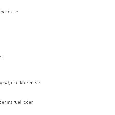
Über diese
n:
xport
, und klicken Sie
der manuell oder