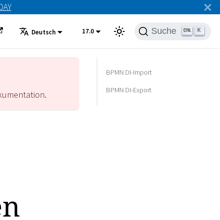
ODAY
Suche
17.0
K
Deutsch
BPMN DI-Import
BPMN DI-Export
umentation.
en