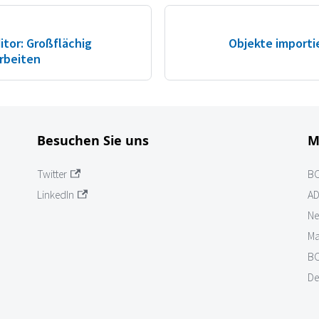
itor: Großflächig
Objekte importi
rbeiten
Besuchen Sie uns
M
Twitter
B
LinkedIn
AD
Ne
Ma
BO
De