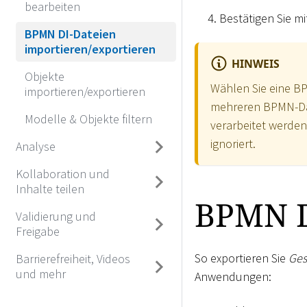
bearbeiten
Bestätigen Sie m
BPMN DI-Dateien
importieren/exportieren
HINWEIS
Objekte
Wählen Sie eine BP
importieren/exportieren
mehreren BPMN-Date
Modelle & Objekte filtern
verarbeitet werden,
ignoriert.
Analyse
Kollaboration und
Inhalte teilen
BPMN D
Validierung und
Freigabe
So exportieren Sie
Ges
Barrierefreiheit, Videos
und mehr
Anwendungen: