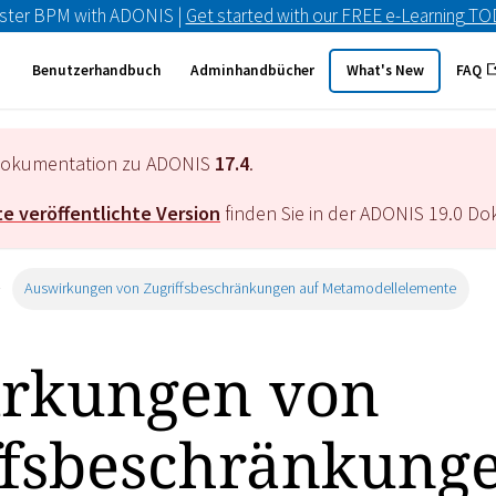
ster BPM with ADONIS |
Get started with our FREE e-Learning T
Benutzerhandbuch
Adminhandbücher
What's New
FAQ
e Dokumentation zu ADONIS
17.4
.
e veröffentlichte Version
finden Sie in der ADONIS
19.0
Dok
Auswirkungen von Zugriffsbeschränkungen auf Metamodellelemente
rkungen von
ffsbeschränkung