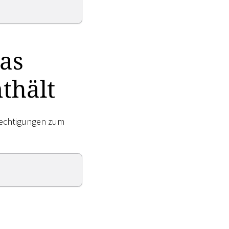
das
thält
erechtigungen zum