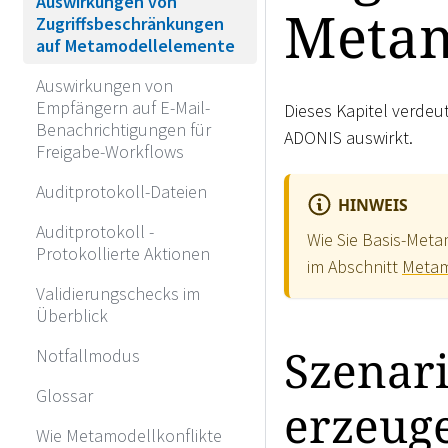
Auswirkungen von
Metam
Zugriffsbeschränkungen
auf Metamodellelemente
Auswirkungen von
Empfängern auf E-Mail-
Dieses Kapitel verdeu
Benachrichtigungen für
ADONIS auswirkt.
Freigabe-Workflows
Auditprotokoll-Dateien
HINWEIS
Auditprotokoll -
Wie Sie Basis-Meta
Protokollierte Aktionen
im Abschnitt
Metam
Validierungschecks im
Überblick
Szenari
Notfallmodus
Glossar
erzeug
Wie Metamodellkonflikte