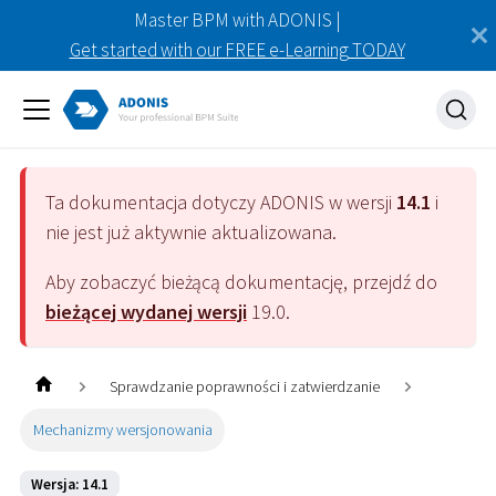
Master BPM with ADONIS |
Get started with our FREE e-Learning TODAY
Ta dokumentacja dotyczy
ADONIS
w wersji
14.1
i
nie jest już aktywnie aktualizowana.
Aby zobaczyć bieżącą dokumentację, przejdź do
bieżącej wydanej wersji
19.0
.
Sprawdzanie poprawności i zatwierdzanie
Mechanizmy wersjonowania
Wersja: 14.1