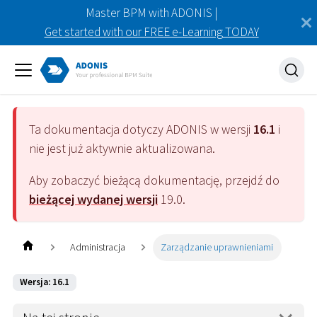
Master BPM with ADONIS |
Get started with our FREE e-Learning TODAY
Ta dokumentacja dotyczy
ADONIS
w wersji
16.1
i
nie jest już aktywnie aktualizowana.
Aby zobaczyć bieżącą dokumentację, przejdź do
bieżącej wydanej wersji
19.0
.
Administracja
Zarządzanie uprawnieniami
Wersja: 16.1