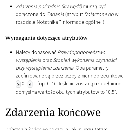
Zdarzenia pośrednie (krawędź)
muszą być
dołączone do
Zadania
(atrybut
Dołączone do
w
rozdziale Notatnika "Informacje ogólne").
Wymagania dotyczące atrybutów
Należy dopasować
Prawdopodobieństwo
wystąpienia
oraz
Stopień wykonania czynności
przy wystąpieniu zdarzenia
. Oba parametry
zdefiniowane są przez liczby zmiennoprzecinkowe
0 i
1 (np. 0.7). Jeśli nie zostaną uzupełnione,
≥
≤
domyślna wartość obu tych atrybutów to "0,5".
Zdarzenia końcowe
Zdarzenia końcowe
pokazują, jakimi rezultatami