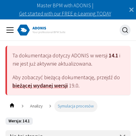
Master BPM with ADONIS |
Get started with our FREE e-Learning TODAY
Ta dokumentacja dotyczy
ADONIS
w wersji
14.1
i
nie jest już aktywnie aktualizowana.
Aby zobaczyć bieżącą dokumentację, przejdź do
bieżącej wydanej wersji
19.0
.
Analizy
Symulacja procesów
Wersja: 14.1